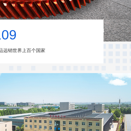
3
4
109
4
/
品远销世界上百个国家