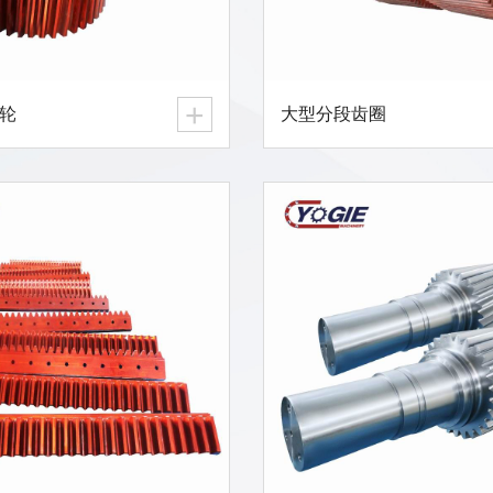
+
轮
大型分段齿圈