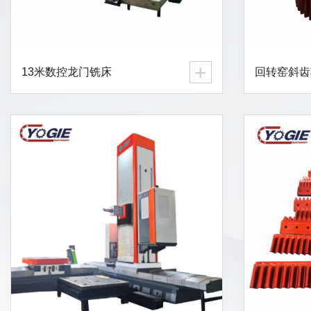
+
13米数控龙门铣床
回转窑斜齿