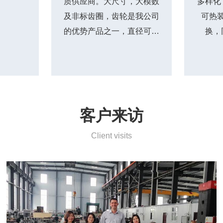
质供应商。大尺寸，大模数
多样化
及非标齿圈，齿轮是我公司
可热
的优势产品之一，直径可加
换，
工到16米，模数可加工到
M50.
客户来访
Client visits