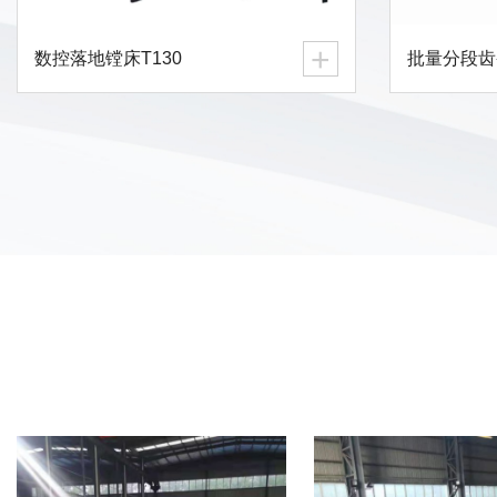
+
数控落地镗床T130
批量分段齿