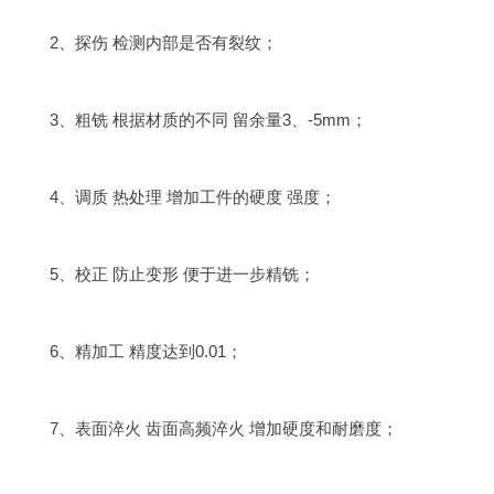
2、探伤 检测内部是否有裂纹；
3、粗铣 根据材质的不同 留余量3、-5mm；
4、调质 热处理 增加工件的硬度 强度；
5、校正 防止变形 便于进一步精铣；
6、精加工 精度达到0.01；
7、表面淬火 齿面高频淬火 增加硬度和耐磨度；